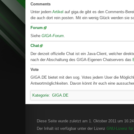
Comments
Unter jedem
Artikel
auf giga.de gibt es den Comments-Berei
die auch dort rein posten. Mit ein wenig Glück werden sie
Forum
Siehe
GIGA-Forum
.
Chat
Der derzeit offizielle Chat ist ein Java-Client, welcher dir
nach der Abschaltung des GIGA-Eigenen Chatservers das
Vote
GIGA.DE bietet mit den sog. Votes jedem User die Möglich
Antwortmöglichkeiten. Davon könnt ihr euch eine aussuche
Kategorie
:
GIGA.DE
Diese Seite wurde zuletzt am 1. Oktober 2011 um 16:24 
Der Inhalt ist verfügbar unter der Lizenz
GNU-Lizenz für 