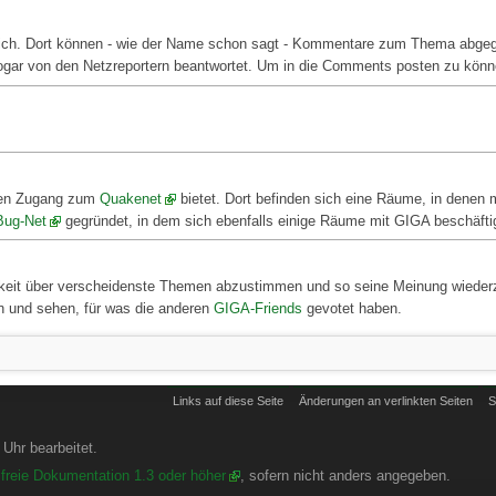
ch. Dort können - wie der Name schon sagt - Kommentare zum Thema abgegeb
 sogar von den Netzreportern beantwortet. Um in die Comments posten zu könne
ekten Zugang zum
Quakenet
bietet. Dort befinden sich eine Räume, in dene
Bug-Net
gegründet, in dem sich ebenfalls einige Räume mit GIGA beschäfti
keit über verscheidenste Themen abzustimmen und so seine Meinung wiederzu
n und sehen, für was die anderen
GIGA-Friends
gevotet haben.
Links auf diese Seite
Änderungen an verlinkten Seiten
S
Uhr bearbeitet.
freie Dokumentation 1.3 oder höher
, sofern nicht anders angegeben.