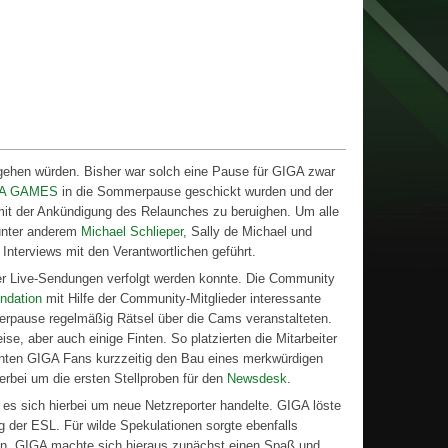
ehen würden. Bisher war solch eine Pause für GIGA zwar
A GAMES
in die Sommerpause geschickt wurden und der
it der Ankündigung des Relaunches zu beruighen. Um alle
 unter anderem
Michael Schlieper
, Sally de Michael und
Interviews mit den Verantwortlichen geführt.
der Live-Sendungen verfolgt werden konnte. Die Community
ndation
mit Hilfe der Community-Mitglieder interessante
rpause regelmäßig Rätsel über die Cams veranstalteten.
, aber auch einige Finten. So platzierten die Mitarbeiter
ten GIGA Fans kurzzeitig den Bau eines merkwürdigen
erbei um die ersten Stellproben für den
Newsdesk
.
s sich hierbei um neue Netzreporter handelte. GIGA löste
g der ESL. Für wilde Spekulationen sorgte ebenfalls
en. GIGA machte sich hieraus zunächst einen Spaß und