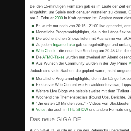
Bei den 15-minütigen Formaten gab es im Laufe der Zeit
eingeführt, um Spiele noch genauer vorstellen zu können.
am 2. Februar
2009
in Kraft getreten ist. Geplant waren di
Es wurde nur noch von 20:15 - 21:00 live gesendet, ans
Monatliche Programmhighlights, die in der Länge flexibe
Die wöchentlichen Shows liefen mit Ausnahme von SC
Zu jedem
Ingame Take
gab es regelmäßiger und umfangr
Web Check
- die neue Live-Sendung um 20.45 Uhr, die 
Die
ATMO-Takes
wurden nun zweimal am Abend gesend
Aus Wunsch der Community wurden in der Day Prime
M
Jedoch sind viele Sachen, die geplant waren, nicht umges
Monatliche Programmhighlights, die in der Länge flexibel
Exklusiver Web Content wie Entwicklerinterviews, Tipps
Weitere Live Blogs wie beispielsweise mit dem "Fallout
Wöchentliche Themenspecials (Round Ups, Berichte, Die
"Die ersten 10 Minuten von.." - Videos von Blockbuster
Votes
, die auch in
THE SHOW
und andere Formate eing
Das neue GIGA.DE
Auch GIGA.DE wurde im Zuge des Relaunchs überarbeitet. N