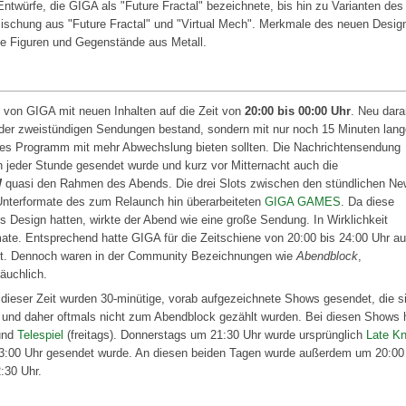
ntwürfe, die GIGA als "Future Fractal" bezeichnete, bis hin zu Varianten des
Mischung aus "Future Fractal" und "Virtual Mech". Merkmale des neuen Desig
se Figuren und Gegenstände aus Metall.
 von GIGA mit neuen Inhalten auf die Zeit von
20:00 bis 00:00 Uhr
. Neu dara
 oder zweistündigen Sendungen bestand, sondern mit nur noch 15 Minuten lan
eres Programm mit mehr Abwechslung bieten sollten. Die Nachrichtensendung
 jeder Stunde gesendet wurde und kurz vor Mitternacht auch die
W
quasi den Rahmen des Abends. Die drei Slots zwischen den stündlichen N
 Unterformate des zum Relaunch hin überarbeiteten
GIGA GAMES
. Da diese
 Design hatten, wirkte der Abend wie eine große Sendung. In Wirklichkeit
ate. Entsprechend hatte GIGA für die Zeitschiene von 20:00 bis 24:00 Uhr a
sst. Dennoch waren in der Community Bezeichnungen wie
Abendblock
,
äuchlich.
dieser Zeit wurden 30-minütige, vorab aufgezeichnete Shows gesendet, die s
und daher oftmals nicht zum Abendblock gezählt wurden. Bei diesen Shows 
und
Telespiel
(freitags). Donnerstags um 21:30 Uhr wurde ursprünglich
Late Kn
00 Uhr gesendet wurde. An diesen beiden Tagen wurde außerdem um 20:00
:30 Uhr.