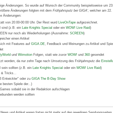
 einige Änderungen. So wurde auf Wunsch der Community beispielsweise um
 Größere Änderungen folgten mit dem
Frühjahrsputz bei GIGA'
, welcher am 22.
ese Änderungen:
tatt von 20:00-00:00 Uhr. Der Rest wurd
LiveOnTape
aufgezeichnet.
l sind (z.B. ein
Late Knights Special
oder ein
WOW! Live Raid
)
REEN nur noch als Wiederholungen (Ausnahme:
SCREEN
)
eicher einen Artikel
sich mit Features auf
GIGA.DE
, Feedback und Meinungen zu Artikel und Spie
et
yWorld
und
Wiimotion
Folgen, statt wie zuvor
WOW!
und
360
gesendet
etzt worden, da nur zehn Tage nach Umsetzung des Frühjahrsputz die
Einstel
 sein sollten (z.B. ein
Late Knights Special
oder ein
WOW! Live Raid
)
 & Tricks...
 3 Entwickler" oder zu
GIGA The B-Day Show
 besten Spiele der...)
 Games sobald sie in der Redaktion aufschlagen
ebunden werden sollten
ews und Artikel waren fortan nicht mehr auf den jeweiligen Sendungsseiten