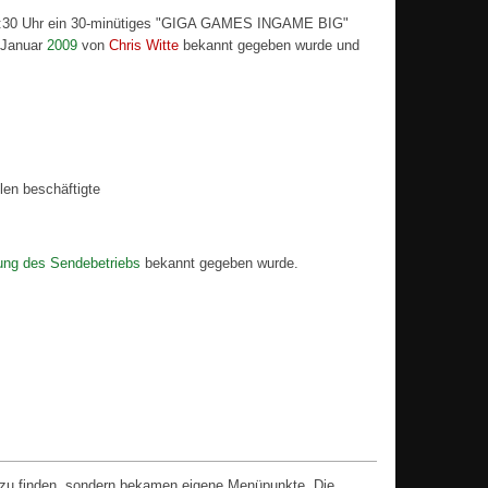
 23:30 Uhr ein 30-minütiges "GIGA GAMES INGAME BIG"
 Januar
2009
von
Chris Witte
bekannt gegeben wurde und
len beschäftigte
lung des Sendebetriebs
bekannt gegeben wurde.
 zu finden, sondern bekamen eigene Menüpunkte. Die