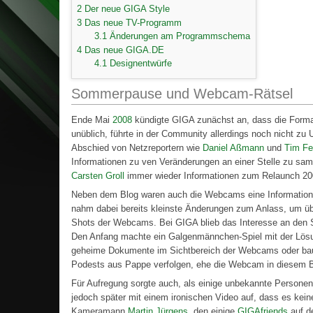
2
Der neue GIGA Style
3
Das neue TV-Programm
3.1
Änderungen am Programmschema
4
Das neue GIGA.DE
4.1
Designentwürfe
Sommerpause und Webcam-Rätsel
Ende Mai
2008
kündigte GIGA zunächst an, dass die Form
unüblich, führte in der Community allerdings noch nicht zu
Abschied von Netzreportern wie
Daniel Aßmann
und
Tim Fe
Informationen zu ven Veränderungen an einer Stelle zu sa
Carsten Groll
immer wieder Informationen zum Relaunch 20
Neben dem Blog waren auch die Webcams eine Information
nahm dabei bereits kleinste Änderungen zum Anlass, um ü
Shots der Webcams. Bei GIGA blieb das Interesse an den S
Den Anfang machte ein Galgenmännchen-Spiel mit der Lösung 
geheime Dokumente im Sichtbereich der Webcams oder baut
Podests aus Pappe verfolgen, ehe die Webcam in diesem Ber
Für Aufregung sorgte auch, als einige unbekannte Person
jedoch später mit einem ironischen Video auf, dass es kein
Kameramann
Martin Jürgens
, den einige
GIGAfriends
auf d