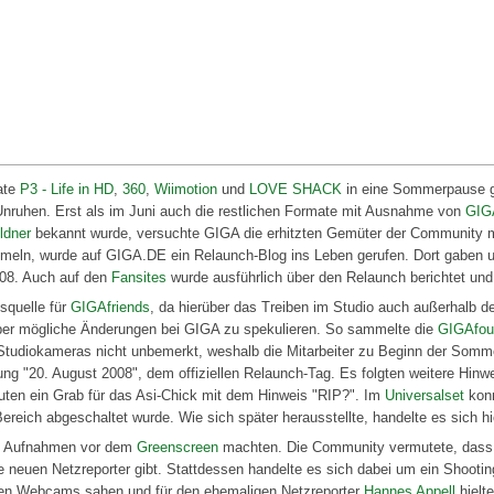
ate
P3 - Life in HD
,
360
,
Wiimotion
und
LOVE SHACK
in eine Sommerpause g
 Unruhen. Erst als im Juni auch die restlichen Formate mit Ausnahme von
GIG
ldner
bekannt wurde, versuchte GIGA die erhitzten Gemüter der Community m
mmeln, wurde auf GIGA.DE ein Relaunch-Blog ins Leben gerufen. Dort gaben
08. Auch auf den
Fansites
wurde ausführlich über den Relaunch berichtet und 
squelle für
GIGAfriends
, da hierüber das Treiben im Studio auch außerhalb 
ber mögliche Änderungen bei GIGA zu spekulieren. So sammelte die
GIGAfou
tudiokameras nicht unbemerkt, weshalb die Mitarbeiter zu Beginn der Somme
"20. August 2008", dem offiziellen Relaunch-Tag. Es folgten weitere Hinweise
en ein Grab für das Asi-Chick mit dem Hinweis "RIP?". Im
Universalset
konn
eich abgeschaltet wurde. Wie sich später herausstellte, handelte es sich hi
en Aufnahmen vor dem
Greenscreen
machten. Die Community vermutete, dass e
e neuen Netzreporter gibt. Stattdessen handelte es sich dabei um ein Shootin
en Webcams sahen und für den ehemaligen Netzreporter
Hannes Appell
hielt