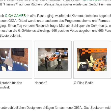
hrift "Hannes?" auf den Rücken. Wenige Tage später wurde das Gerücht um 
auch
GIGA GAMES
in eine Pause ging, wurden die Kameras komplett abgestel
zum neuen GIGA. Dabei wurde unter anderem das Programmschema und Formate
ging. Einen Tag vor dem Relaunch fragte Michael Schlieper die Community,
r mussten die GIGAfriends allerdings 666 positive Votes abgeben und 666 Fo
Studio belohnt.
llproben für den
Hannes?
G-Files Eddie
wsdesk
t unterschiedlichen Designvorschlägen für das neue GIGA. Das Spektrum reic