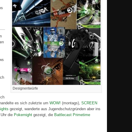
ns
n
gen
ews
uch
Designentwürfe
ich
handelte es sich zuletzte um
WOW!
(montags),
SCREEN
ights
gezeigt, wanderte aus Jugendschutzgründen aber ins
 Uhr die
Pokernight
gezeigt, die
Battlecast Primetime