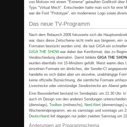
von Motiven mit einem "Extreme" getauften Grafikstil über E
Typs "Virtual Mech". Entschieden hatte man sich für eine 
war die Font "Prototype", ein moderneres Logo sowie diver
Das neue TV-Programm
Nach dem Relaunch 2008 fokusierte sich die Hauptsendzeit
war, dass diese Zeitschiene nicht mehr aus längeren, ein-
Formaten bestückt worden sind, die laut GIGA ein schnell
GIGA THE SHOW
war dabei das Kernformat, das zu Beginn
Verabschiedung übernahm. Damit bildete
GIGA THE SHO
wurden ebenfalls mit 15-Minütern gefüllt. Meist waren dies
einzelnen Formate ein ähnliches, der Sender-CI angepasstes
handelte es sich dabei aber um einzelne, unabhängige Form
keine offizielle Bezeichnung, die sämtliche Formate umfa
Livestrecke
oder
vierstündige Sendestrecke am Abend
gebr
Eine Besonderheit bestand im Sendeplatz um 21:30 Uhr. In 
auch im Design von den anderen Sendungen unterscheiden 
(dienstags),
Toolbox
(mittwochs),
Nerd Alert
(donnerstags) 
Wochenendprogramm, wo es samstags und sonntags um 23:
Deutschland
lief dagegen nur jeden zweiten Samstag um 22
Änderungen am Programmschema