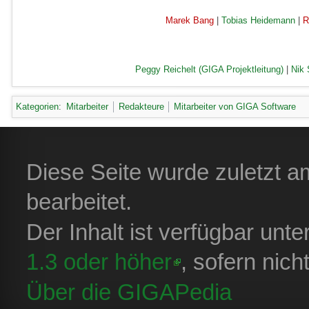
Marek Bang
|
Tobias Heidemann
|
R
Peggy Reichelt (GIGA Projektleitung)
|
Nik 
Kategorien
:
Mitarbeiter
Redakteure
Mitarbeiter von GIGA Software
Diese Seite wurde zuletzt 
bearbeitet.
Der Inhalt ist verfügbar unt
1.3 oder höher
, sofern nic
Über die GIGAPedia